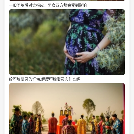
一般堕胎后对谁报应，男女双方都会受到影响
给堕胎婴灵的忏悔,超度堕胎婴灵念什么经