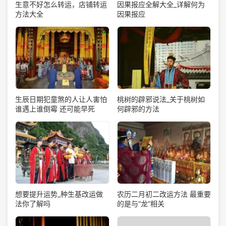
生意不好怎么转运，店铺转运
因果报应全解大全_详解何为
方法大全
因果报应
生辰日期犯童煞的人让人害怕
桃树的辟邪说法_关于桃树如
谁遇上谁倒霉 还可能早死
何辟邪的方法
想要提升运势_种生基改运做
农历二月初二改运方法 最重要
法你了解吗
的是与“龙”相关