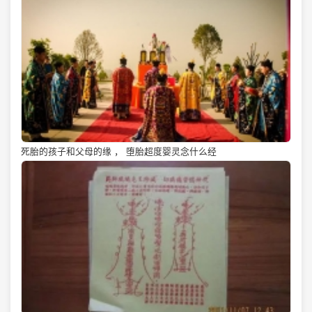
死胎的孩子和父母的缘 ， 堕胎超度婴灵念什么经