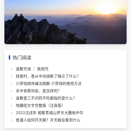
热门阅读
道教咒语 ｜ 致雨咒
烧香时，香从中间烧断了暗示了什么？
六帝钱顺序编法图解 六帝钱的使用方法
关中丧葬风俗，是怎样的？
道教里三不问四不吃都指的是什么？
地藏经文字完整版（注音版）
2022戊戌年 相聚青城山罗天大醮祐中华
普通人如何开天眼？开天眼会看到什么