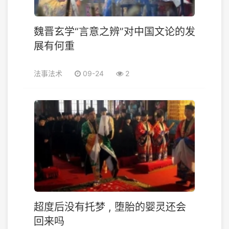
魏晋玄学“言意之辨”对中国文论的发
展有何重
法事法术
09-24
2
超度后没有托梦 , 堕胎的婴灵还会
回来吗