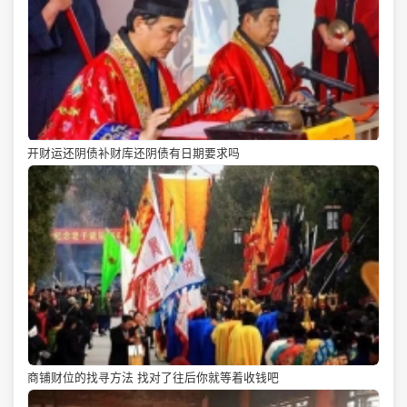
开财运还阴债补财库还阴债有日期要求吗
商铺财位的找寻方法 找对了往后你就等着收钱吧