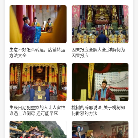
生意不好怎么转运，店铺转运
因果报应全解大全_详解何为
方法大全
因果报应
生辰日期犯童煞的人让人害怕
桃树的辟邪说法_关于桃树如
谁遇上谁倒霉 还可能早死
何辟邪的方法