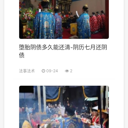
堕胎阴债多久能还清-阴历七月还阴
债
法事法术
09-24
2