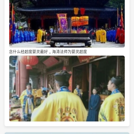
念什么经超度婴灵最好 _ 海涛法师为婴灵超度