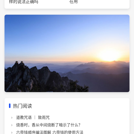
在用
样的说法正确吗
热门阅读
道教咒语 ｜ 致雨咒
烧香时，香从中间烧断了暗示了什么？
六帝钱顺序编法图解 六帝钱的使用方法