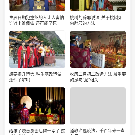
生辰日期犯童煞的人让人害怕
桃树的辟邪说法_关于桃树如
谁遇上谁倒霉 还可能早死
何辟邪的方法
想要提升运势_种生基改运做
农历二月初二改运方法 最重要
法你了解吗
的是与“龙”相关
道教治瘟疫法，千百年来一直
给孩子烧替身会后悔一辈子 这