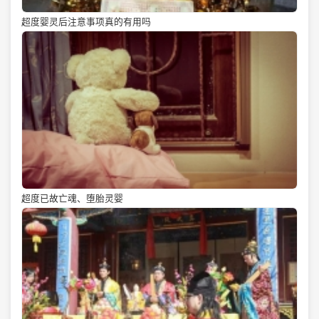
超度婴灵后注意事项真的有用吗
超度已故亡魂、堕胎灵婴