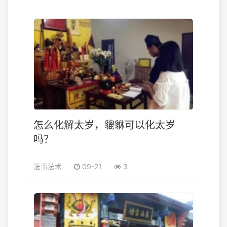
怎么化解太岁，貔貅可以化太岁
吗？
法事法术
09-21
3