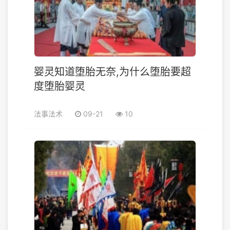
婴灵知道堕胎无奈,为什么堕胎要超
度堕胎婴灵
法事法术
09-21
10