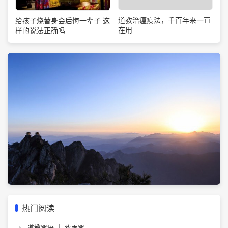
道教治瘟疫法，千百年来一直
给孩子烧替身会后悔一辈子 这
在用
样的说法正确吗
热门阅读
道教咒语 ｜ 致雨咒