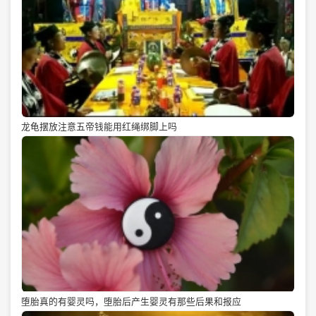
龙龟摆放注意五帝钱能用红绳绑脚上吗
堕胎真的有婴灵吗，堕胎后产生婴灵有那些后果和报应