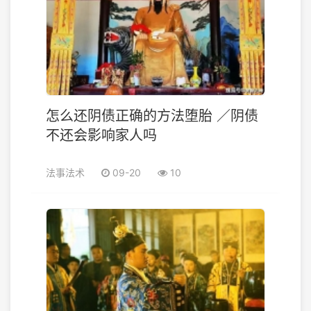
怎么还阴债正确的方法堕胎 ／阴债
不还会影响家人吗
法事法术
09-20
10