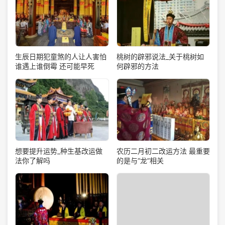
生辰日期犯童煞的人让人害怕
桃树的辟邪说法_关于桃树如
谁遇上谁倒霉 还可能早死
何辟邪的方法
想要提升运势_种生基改运做
农历二月初二改运方法 最重要
法你了解吗
的是与“龙”相关