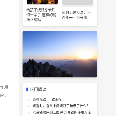
给孩子烧替身会后
道教治瘟疫法，千
悔一辈子 这样的说
百年来一直在用
法正确吗
作用
热门阅读
应，
道教咒语 ｜ 致雨咒
烧香时，香从中间烧断了暗示了什么？
六帝钱顺序编法图解 六帝钱的使用方法