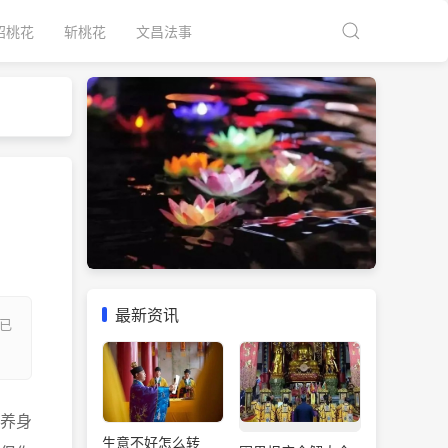
招桃花
斩桃花
文昌法事
最新资讯
已
养身
生意不好怎么转