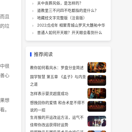
关中丧葬风俗，是怎样的？
道教里三不问四不吃都指的是什么？
而且
地藏经文字完整版（注音版）
的垃
2022戊戌年 相聚青城山罗天大醮祐中华
普通人如何开天眼？开天眼会看到什么
推荐阅读
中很
教你如何看风水：罗盘分金简述
善心
国学智慧 第五章 《孟子》与内圣
之道
怎样表示婴灵超度成功
果想
想挽回你的爱情 和合术是不得不
看。
说的一招
生肖猴的开运改运方法，运气不
佳帮你改运获得好运势