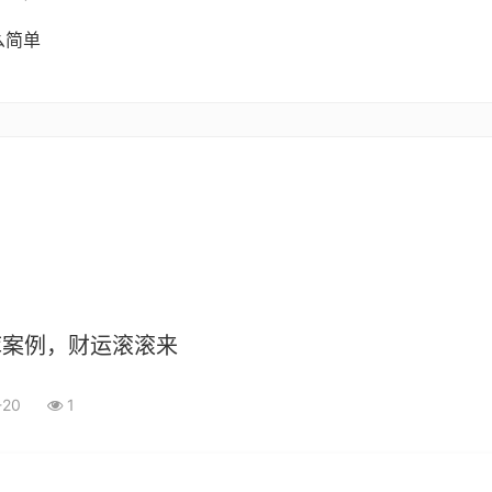
么简单
库案例，财运滚滚来
-20
1