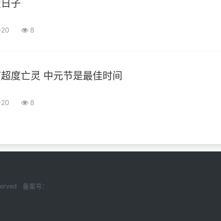
度日子
-20
8
超度亡灵 中元节是最佳时间
-20
8
Reserved 备案号：