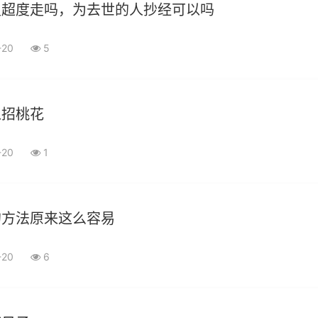
灵超度走吗，为去世的人抄经可以吗
-20
5
以招桃花
-20
1
的方法原来这么容易
-20
6