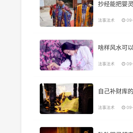
抄经能把婴
法事法术
09
啥样风水可
法事法术
09
自己补财库
法事法术
09