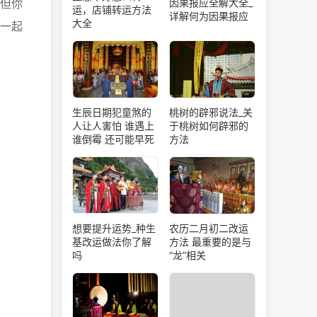
但你
因果报应全解大全_
运，店铺转运方法
详解何为因果报应
大全
一起
生辰日期犯童煞的
桃树的辟邪说法_关
人让人害怕 谁遇上
于桃树如何辟邪的
谁倒霉 还可能早死
方法
想要提升运势_种生
农历二月初二改运
基改运做法你了解
方法 最重要的是与
吗
“龙”相关