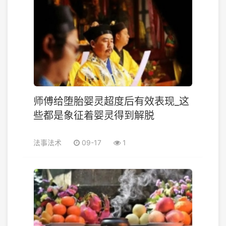
师傅给堕胎婴灵超度后有效表现_这
些都是象征着婴灵得到解脱
法事法术
09-17
1