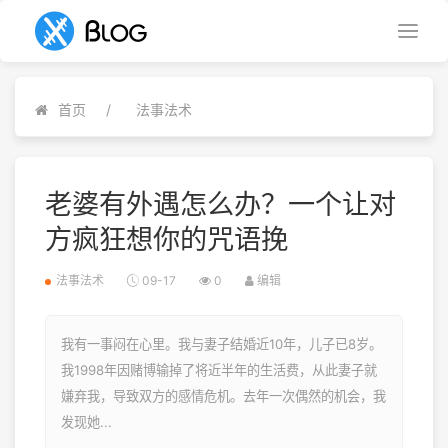
首页
法事法术
老婆有外遇怎么办？一个让对
方疯狂想你的咒语挽
法事法术
09-17
0
编辑
我有一事闷在心里。我与妻子结婚近10年，儿子已8岁。
我1998年因赌博输掉了将近半年的生活费，从此妻子就
嫌弃我，导致双方的感情危机。去年一次偶然的机会，我
发现她...