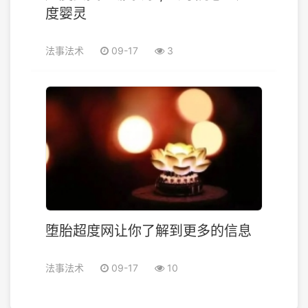
度婴灵
法事法术
09-17
3
堕胎超度网让你了解到更多的信息
法事法术
09-17
10