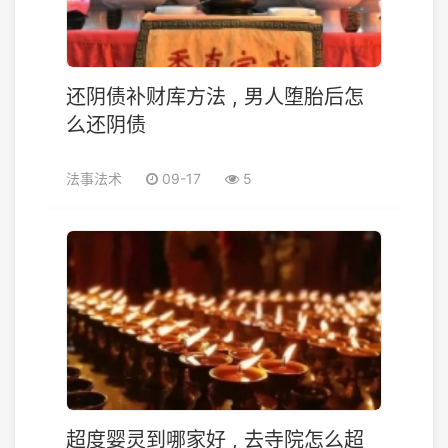
还阴债补财库方法 , 男人堕胎后怎
么还阴债
法事法术
09-17
5
超度婴灵到哪家好 , 去寺院怎么超