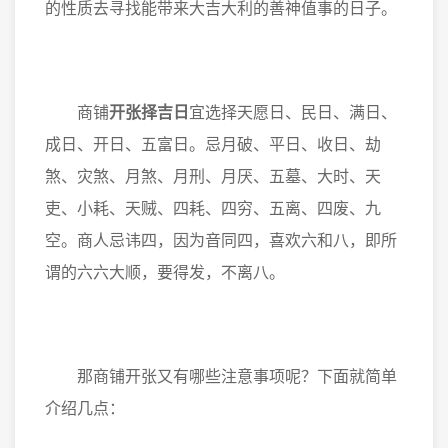
的性质去寻找能带来大吉大利的善神值事的日子。
商铺
开张择吉日
宜选择天愿日、民日、满日、
成日、开日、五富日。忌月破、平日、收日、劫
煞、灾煞、月煞、月刑、月厌、五墓、大时、天
吏、小耗、天贼、四耗、四穷、五离、四废、九
空。商人忌讳四，因为音同四，喜欢六和八，即所
谓的六六大顺，要得发，不离八。
那商铺开张又有哪些注意事项呢？下面就简单
介绍几点：