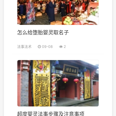
怎么给堕胎婴灵取名子
法事法术
09-08
2
超度婴灵法事步骤及注意事项