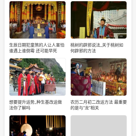
生辰日期犯童煞的人让人害怕
桃树的辟邪说法_关于桃树如
谁遇上谁倒霉 还可能早死
何辟邪的方法
想要提升运势_种生基改运做
农历二月初二改运方法 最重要
法你了解吗
的是与“龙”相关