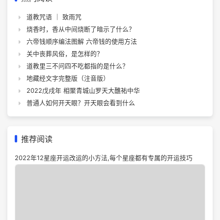
道教咒语 ｜ 致雨咒
烧香时，香从中间烧断了暗示了什么？
六帝钱顺序编法图解 六帝钱的使用方法
关中丧葬风俗，是怎样的？
道教里三不问四不吃都指的是什么？
地藏经文字完整版（注音版）
2022戊戌年 相聚青城山罗天大醮祐中华
普通人如何开天眼？开天眼会看到什么
推荐阅读
2022年12星座开运改运的小方法,每个星座都有专属的开运技巧