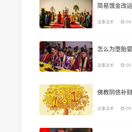
简易饿金改
法事法术
09
怎么为堕胎婴
法事法术
09
佛教阴债补财
法事法术
09