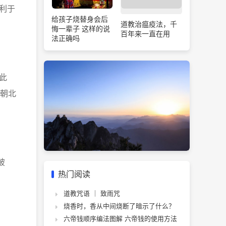
利于
给孩子烧替身会后
道教治瘟疫法，千
悔一辈子 这样的说
百年来一直在用
法正确吗
此
朝北
破
热门阅读
道教咒语 ｜ 致雨咒
烧香时，香从中间烧断了暗示了什么？
六帝钱顺序编法图解 六帝钱的使用方法