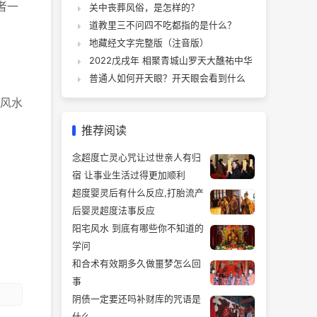
者一
关中丧葬风俗，是怎样的？
道教里三不问四不吃都指的是什么？
地藏经文字完整版（注音版）
2022戊戌年 相聚青城山罗天大醮祐中华
普通人如何开天眼？开天眼会看到什么
风水
推荐阅读
念超度亡灵心咒让过世亲人有归
宿 让事业生活过得更加顺利
超度婴灵后有什么反应,打胎流产
后婴灵超度法事反应
阳宅风水 到底有哪些你不知道的
学问
和合术有效期多久做噩梦怎么回
事
阴债一定要还吗补财库的咒语是
什么