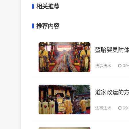
相关推荐
推荐内容
堕胎婴灵附体
法事法术
09
道家改运的
法事法术
09