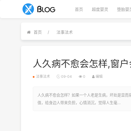
首页
超度婴灵
堕胎婴
首页
法事法术
人久病不愈会怎样,窗
法事法术
09-04
0
编辑
人久病不愈会怎样？如果一个人老是生病，坏处是显而
值，给身边人带来负担，心情消沉，觉得人生毫...