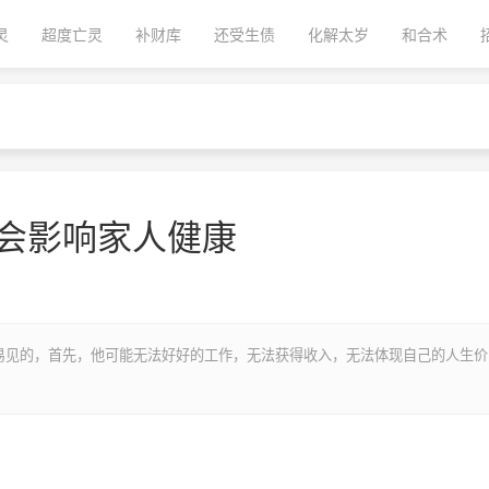
灵
超度亡灵
补财库
还受生债
化解太岁
和合术
户会影响家人健康
易见的，首先，他可能无法好好的工作，无法获得收入，无法体现自己的人生价