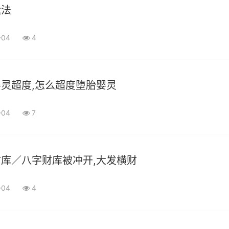
运法
-04
4
灵超度,怎么超度堕胎婴灵
-04
7
库／八字财库被冲开,大发横财
-04
4