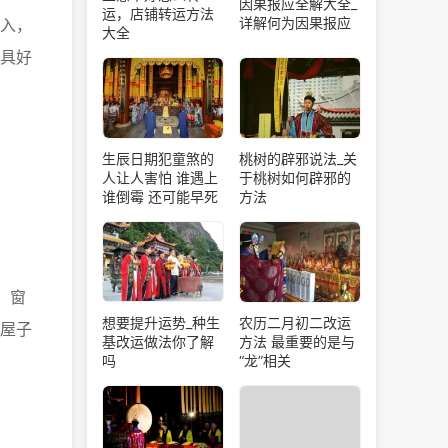
因果报应全解大全_
运，店铺转运方法
详解何为因果报应
入，
大全
具好
生辰日期犯童煞的
桃树的辟邪说法_关
人让人害怕 谁遇上
于桃树如何辟邪的
谁倒霉 还可能早死
方法
，窗
想要提升运势_种生
农历二月初二改运
屋子
基改运做法你了解
方法 最重要的是与
吗
“龙”相关