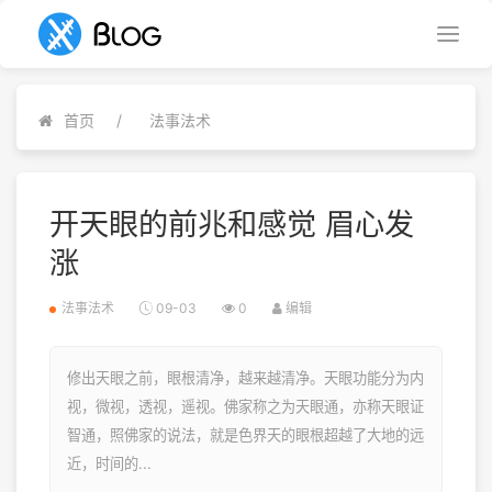
首页
法事法术
开天眼的前兆和感觉 眉心发
涨
法事法术
09-03
0
编辑
修出天眼之前，眼根清净，越来越清净。天眼功能分为内
视，微视，透视，遥视。佛家称之为天眼通，亦称天眼证
智通，照佛家的说法，就是色界天的眼根超越了大地的远
近，时间的...