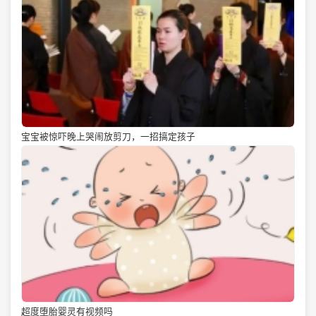
宝宝被惊吓晚上哭闹放剪刀，一招搞定孩子
超度堕胎婴灵有视频吗