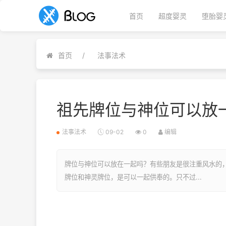
首页
超度婴灵
堕胎婴
首页
法事法术
祖先牌位与神位可以放
法事法术
09-02
0
编辑
牌位与神位可以放在一起吗？有些朋友是很注重风水的
牌位和神灵牌位，是可以一起供奉的。只不过...