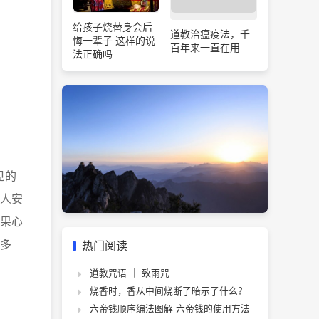
给孩子烧替身会后
道教治瘟疫法，千
悔一辈子 这样的说
百年来一直在用
法正确吗
见的
人安
果心
多
热门阅读
道教咒语 ｜ 致雨咒
烧香时，香从中间烧断了暗示了什么？
六帝钱顺序编法图解 六帝钱的使用方法