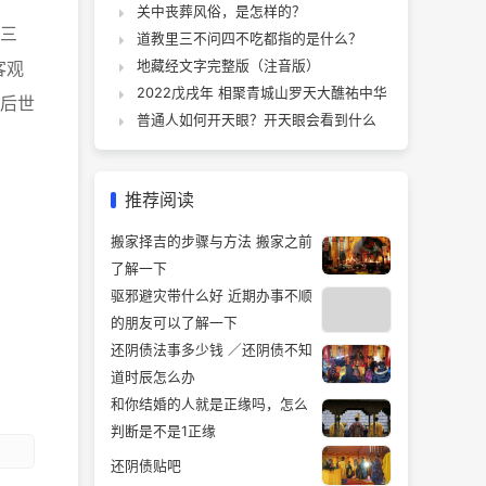
关中丧葬风俗，是怎样的？
三
道教里三不问四不吃都指的是什么？
客观
地藏经文字完整版（注音版）
2022戊戌年 相聚青城山罗天大醮祐中华
后世
普通人如何开天眼？开天眼会看到什么
推荐阅读
搬家择吉的步骤与方法 搬家之前
了解一下
驱邪避灾带什么好 近期办事不顺
的朋友可以了解一下
还阴债法事多少钱 ／还阴债不知
道时辰怎么办
和你结婚的人就是正缘吗，怎么
判断是不是1正缘
还阴债贴吧