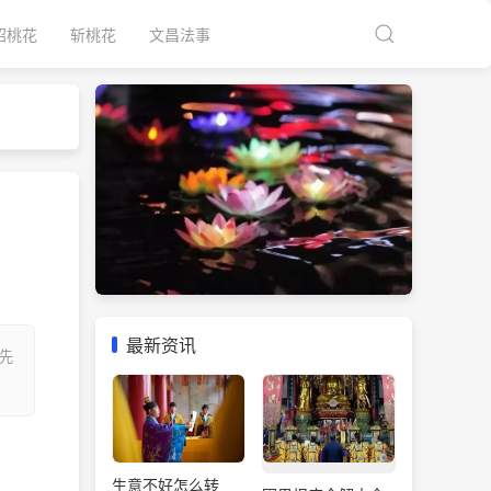
招桃花
斩桃花
文昌法事
最新资讯
先
生意不好怎么转