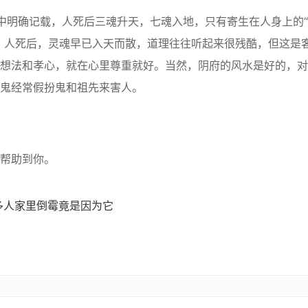
明确记载，人死后三魂升天，七魂入地，只有寄生在人身上的“
。人死后，灵魂早已入天而散，道理往往听起来很残酷，但这是
想法和孝心，就在心里尊重就好。当然，阴府的风水是好的，对
鬼经常假扮鬼和祖先来害人。
帮助到你。
多人家里倒霉竟是因为它