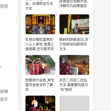
因果报应全解大全_
运，店铺转运方法
详解何为因果报应
而得
大全
生辰日期犯童煞的
桃树的辟邪说法_关
人让人害怕 谁遇上
于桃树如何辟邪的
谁倒霉 还可能早死
方法
。
想要提升运势_种生
农历二月初二改运
基改运做法你了解
方法 最重要的是与
吗
“龙”相关
部佛
是开