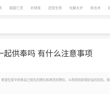
灵
超度亡灵
补财库
还受生债
化解太岁
和合术
一起供奉吗 有什么注意事项
，希望在家中供奉自己祖先的牌位和神灵的牌位，从而得到获得好运的目的。祖