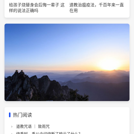
道教治瘟疫法，千百年来一直
给孩子烧替身会后悔一辈子 这
在用
样的说法正确吗
热门阅读
道教咒语 ｜ 致雨咒
烧香时，香从中间烧断了暗示了什么？