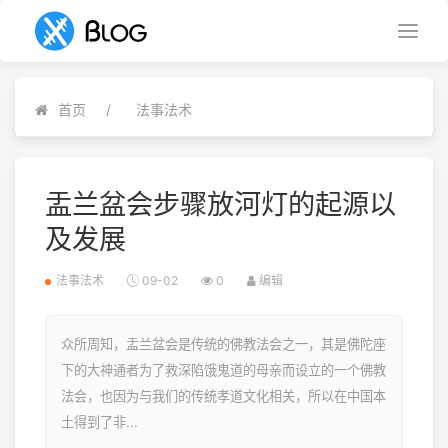
首页
法事法术
盂兰盆会步骤放河灯的起源以
及发展
法事法术
09-02
0
编辑
众所周知，盂兰盆会是传统的佛教法会之一，其是佛陀座
下的大神通者为了救深陷饿鬼道的母亲而设立的一个佛教
法会，也因为与我们的传统孝道文化相关，所以在中国本
土得到了非...