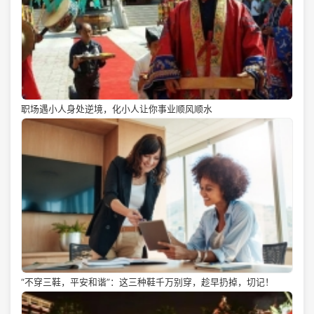
职场遇小人身处逆境，化小人让你事业顺风顺水
“不穿三鞋，平安和谐”：这三种鞋千万别穿，趁早扔掉，切记！