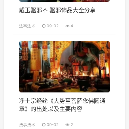
戴玉驱邪不 驱邪饰品大全分享
法事法术
09-02
4
净土宗经纶《大势至菩萨念佛圆通
章》的出处以及主要内容
法事法术
09-02
2