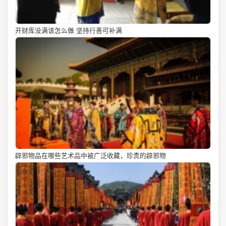
开财库没满该怎么做 坚持行善可补满
辟邪物品在哪些艺术品中被广泛收藏，珍贵的辟邪物