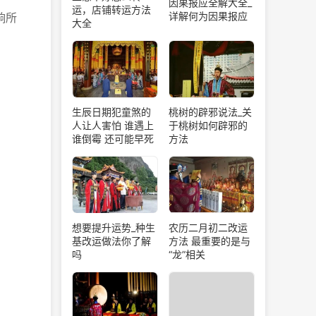
因果报应全解大全_
运，店铺转运方法
详解何为因果报应
响所
大全
生辰日期犯童煞的
桃树的辟邪说法_关
人让人害怕 谁遇上
于桃树如何辟邪的
谁倒霉 还可能早死
方法
想要提升运势_种生
农历二月初二改运
基改运做法你了解
方法 最重要的是与
吗
“龙”相关