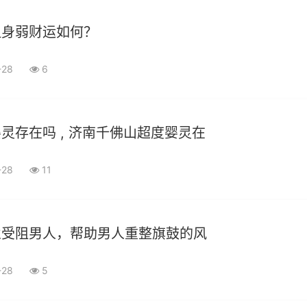
但身弱财运如何？
-28
6
灵存在吗 , 济南千佛山超度婴灵在
-28
11
业受阻男人，帮助男人重整旗鼓的风
-28
5