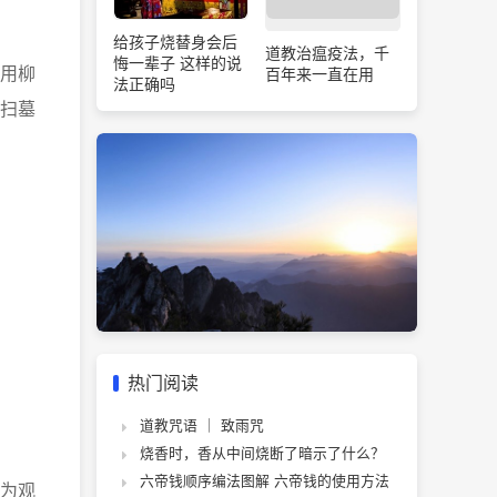
给孩子烧替身会后
道教治瘟疫法，千
悔一辈子 这样的说
用柳
百年来一直在用
法正确吗
扫墓
热门阅读
道教咒语 ｜ 致雨咒
烧香时，香从中间烧断了暗示了什么？
六帝钱顺序编法图解 六帝钱的使用方法
为观