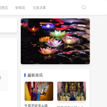
招桃花
斩桃花
文昌法事
最新资讯
善
生意不好怎么转