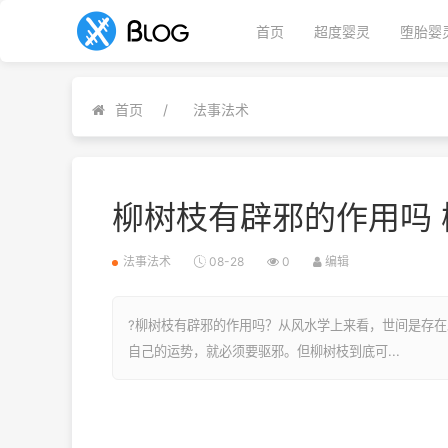
首页
超度婴灵
堕胎婴
首页
法事法术
柳树枝有辟邪的作用吗
法事法术
08-28
0
编辑
?柳树枝有辟邪的作用吗？从风水学上来看，世间是存
自己的运势，就必须要驱邪。但柳树枝到底可...