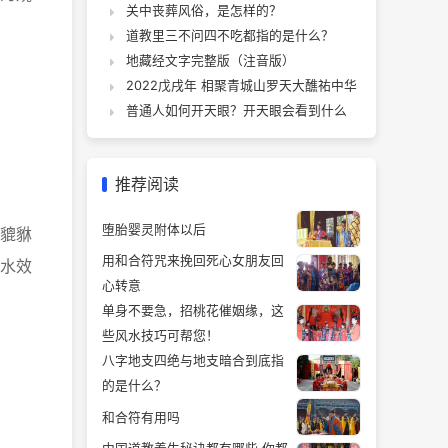
关中丧葬风俗，是怎样的？
道教里三不问四不吃都指的是什么？
地藏经文字完整版（注音版）
2022戊戌年 相聚青城山罗天大醮祐中华
普通人如何开天眼？开天眼会看到什么
推荐阅读
堕胎婴灵附体以后
貔貅
用和合符咒来挽回死心女朋友回
水效
心转意
单身不要急，招桃花催姻缘，这
些风水技巧可帮您！
八字地支四绝与地支暗合到底指
的是什么？
和合符有用吗