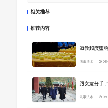
相关推荐
推荐内容
道教超度堕胎
法事法术
08
跟女友分手了
法事法术
08