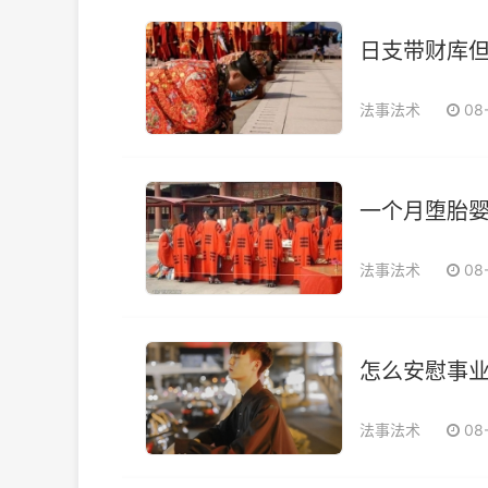
日支带财库
法事法术
08
一个月堕胎婴
法事法术
08
怎么安慰事
法事法术
08