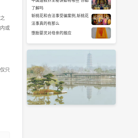
中国道教养生秘诀都有哪些 你都
了解吗
斩桃花和合法事受骗案例,斩桃花
之
法事真的有那么
内或
堕胎婴灵对母亲的报应
仅只