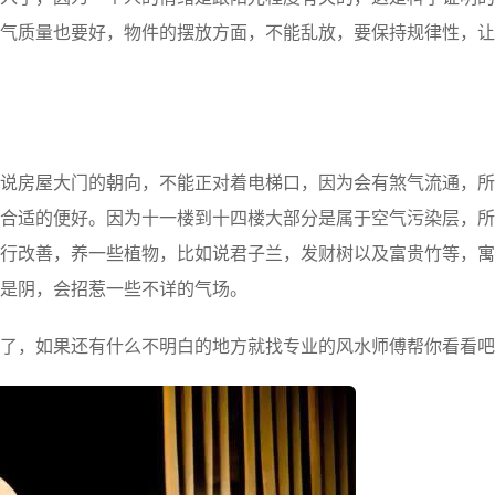
气质量也要好，物件的摆放方面，不能乱放，要保持规律性，让
房屋大门的朝向，不能正对着电梯口，因为会有煞气流通，所
合适的便好。因为十一楼到十四楼大部分是属于空气污染层，所
行改善，养一些植物，比如说君子兰，发财树以及富贵竹等，寓
是阴，会招惹一些不详的气场。
，如果还有什么不明白的地方就找专业的风水师傅帮你看看吧