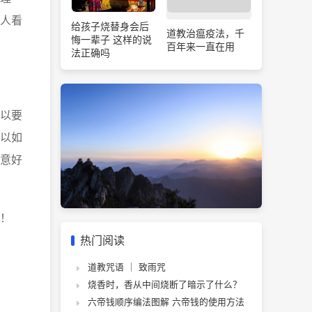
人看
给孩子烧替身会后
道教治瘟疫法，千
悔一辈子 这样的说
百年来一直在用
法正确吗
以要
以如
意好
！
热门阅读
道教咒语 ｜ 致雨咒
烧香时，香从中间烧断了暗示了什么？
六帝钱顺序编法图解 六帝钱的使用方法