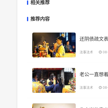
相关推荐
推荐内容
还阴债疏文表
法事法术
08
老公一直想
法事法术
08