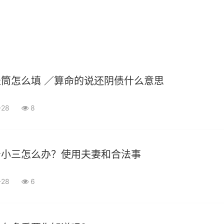
筒怎么填 ／算命的说还阴债什么意思
-28
8
着小三怎么办？使用夫妻和合法事
-28
6