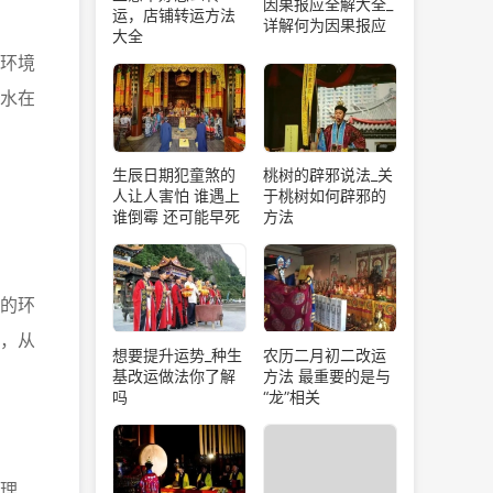
因果报应全解大全_
运，店铺转运方法
详解何为因果报应
大全
环境
水在
生辰日期犯童煞的
桃树的辟邪说法_关
人让人害怕 谁遇上
于桃树如何辟邪的
谁倒霉 还可能早死
方法
的环
，从
想要提升运势_种生
农历二月初二改运
基改运做法你了解
方法 最重要的是与
吗
“龙”相关
理