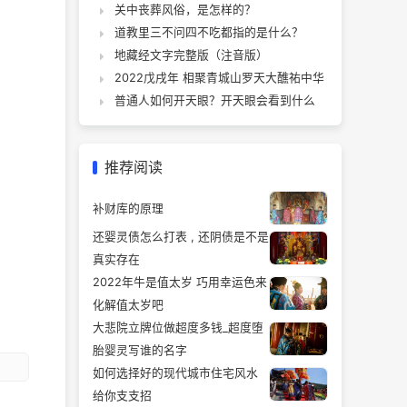
关中丧葬风俗，是怎样的？
道教里三不问四不吃都指的是什么？
地藏经文字完整版（注音版）
2022戊戌年 相聚青城山罗天大醮祐中华
普通人如何开天眼？开天眼会看到什么
推荐阅读
补财库的原理
还婴灵债怎么打表 , 还阴债是不是
真实存在
2022年牛是值太岁 巧用幸运色来
化解值太岁吧
大悲院立牌位做超度多钱_超度堕
胎婴灵写谁的名字
如何选择好的现代城市住宅风水
给你支支招