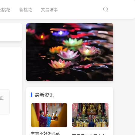
招桃花
斩桃花
文昌法事
最新资讯
正
生意不好怎么转