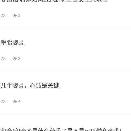
-23
3
度堕胎婴灵
-23
2
度几个婴灵，心诚是关键
-23
4