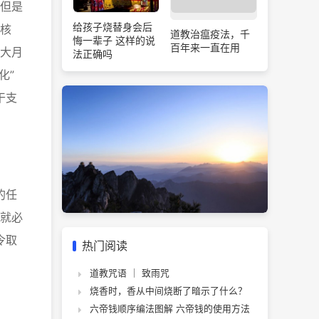
但是
给孩子烧替身会后
核
道教治瘟疫法，千
悔一辈子 这样的说
百年来一直在用
大月
法正确吗
化”
干支
的任
就必
令取
热门阅读
道教咒语 ｜ 致雨咒
烧香时，香从中间烧断了暗示了什么？
六帝钱顺序编法图解 六帝钱的使用方法