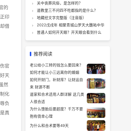
关中丧葬风俗，是怎样的？
官的
道教里三不问四不吃都指的是什么？
正印
地藏经文字完整版（注音版）
2022戊戌年 相聚青城山罗天大醮祐中华
却借
普通人如何开天眼？开天眼会看到什么
推荐阅读
伤官
老公给小三转的钱怎么要回来？
如何才能让小三远离你的婚姻
好天
如何开财门，补财库？让财运自
虽然
来 财源不断
制化
道家和合术适用人群详解 这几类
人很合适
辱负
为什么堕胎后要超度？千万不要
是真
抱有侥幸心理
为什么和合术要等49天