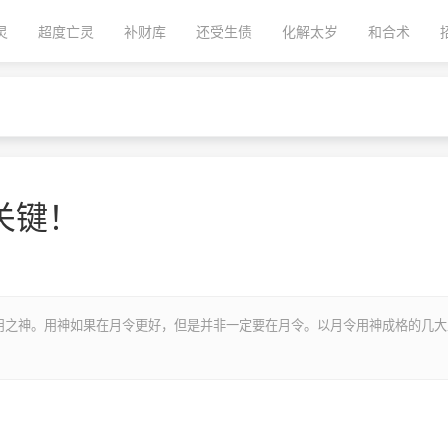
灵
超度亡灵
补财库
还受生债
化解太岁
和合术
关键！
用之神。用神如果在月令更好，但是并非一定要在月令。以月令用神成格的几大