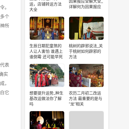
因果报应全解大全_
运，店铺转运方法
详解何为因果报应
令。
大全
多个
神所
生辰日期犯童煞的
桃树的辟邪说法_关
人让人害怕 谁遇上
于桃树如何辟邪的
谁倒霉 还可能早死
方法
代表
确实
成，
白它
想要提升运势_种生
农历二月初二改运
基改运做法你了解
方法 最重要的是与
吗
“龙”相关