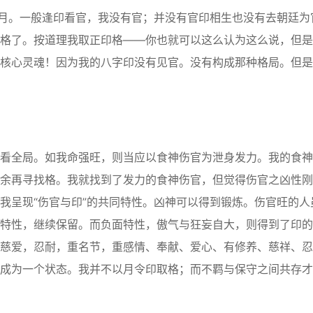
月。一般逢印看官，我没有官；并没有官印相生也没有去朝廷为
格了。按道理我取正印格——你也就可以这么认为这么说，但是
核心灵魂！因为我的八字印没有见官。没有构成那种格局。但是
全局。如我命强旺，则当应以食神伤官为泄身发力。我的食神
余再寻找格。我就找到了发力的食神伤官，但觉得伤官之凶性刚
我呈现“伤官与印”的共同特性。凶神可以得到锻炼。伤官旺的人
特性，继续保留。而负面特性，傲气与狂妄自大，则得到了印的
慈爱，忍耐，重名节，重感情、奉献、爱心、有修养、慈祥、忍
成为一个状态。我并不以月令印取格；而不羁与保守之间共存才