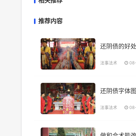
相关推荐
推荐内容
还阴债的好
法事法术
08
还阴债字体图
法事法术
08
做和合术能改