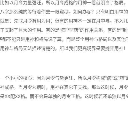
如以月令力量强旺，所以月令成格的用神一看就明白了格局。
八字那么纯的等待着你去一眼窥尽。如何办呢？只有明白用神的
就是：先取月令有用为用；但有的用神不一定在月中寻。不入几
支起了巨大的作用。有的是“病”与“药”的作用关系，有的是“制
八字都不能只是用神和格局说了算，而是整个用神与格局以及其他
用神与格局无法描述清楚的。所以我们更高境界是要抛弃用神！
小小的核心：因为月令气势更旺，所以月令构成“病”或“药”
神成格。当月令为病时，用神在其它干支找。那么这时候，月令
是XX配XX格。而不会是单独的月令正格。这时候若还单独以月