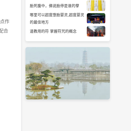
胎死腹中，佛说胎停是谁的孽
哪里可以超度堕胎婴灵,超度婴灵
点作
的最佳地方
配合
道教用的符 掌握符咒的概念