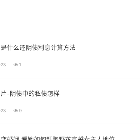
处是什么还阴债利息计算方法
-23
1
片-阴债中的私债怎样
-23
9
变婚姻 看她如何赶跑野花宣誓女主人地位