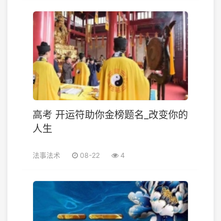
高考 开运符助你金榜题名_改变你的
人生
法事法术
08-22
4