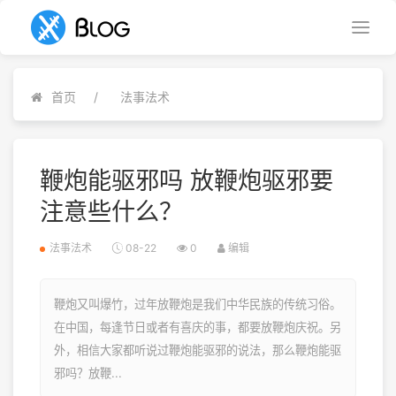
首页
法事法术
鞭炮能驱邪吗 放鞭炮驱邪要
注意些什么？
法事法术
08-22
0
编辑
鞭炮又叫爆竹，过年放鞭炮是我们中华民族的传统习俗。
在中国，每逢节日或者有喜庆的事，都要放鞭炮庆祝。另
外，相信大家都听说过鞭炮能驱邪的说法，那么鞭炮能驱
邪吗？放鞭...