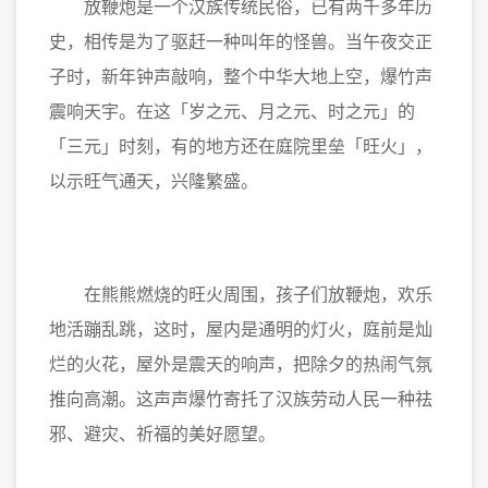
放鞭炮是一个汉族传统民俗，已有两千多年历
史，相传是为了驱赶一种叫年的怪兽。当午夜交正
子时，新年钟声敲响，整个中华大地上空，爆竹声
震响天宇。在这「岁之元、月之元、时之元」的
「三元」时刻，有的地方还在庭院里垒「旺火」，
以示旺气通天，兴隆繁盛。
在熊熊燃烧的旺火周围，孩子们放鞭炮，欢乐
地活蹦乱跳，这时，屋内是通明的灯火，庭前是灿
烂的火花，屋外是震天的响声，把除夕的热闹气氛
推向高潮。这声声爆竹寄托了汉族劳动人民一种祛
邪、避灾、祈福的美好愿望。