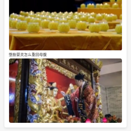
堕胎婴灵怎么重回母腹