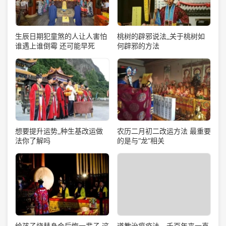
生辰日期犯童煞的人让人害怕
桃树的辟邪说法_关于桃树如
谁遇上谁倒霉 还可能早死
何辟邪的方法
想要提升运势_种生基改运做
农历二月初二改运方法 最重要
法你了解吗
的是与“龙”相关
道教治瘟疫法，千百年来一直
给孩子烧替身会后悔一辈子 这