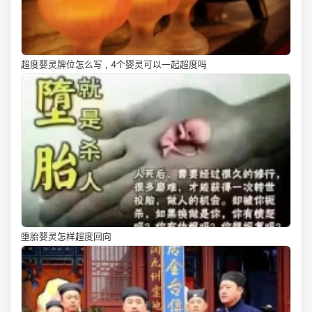
超度婴灵牌位怎么写 , 4个婴灵可以一起超度吗
堕胎婴灵怎样超度回向