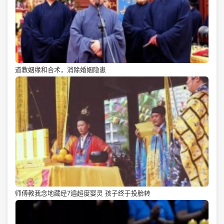
道教姻缘和合术，消除婚姻隐患
师傅教我念地藏经7遍超度婴灵 孩子终于投胎转