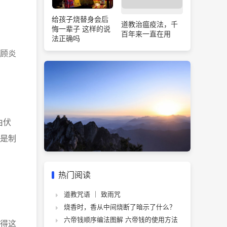
给孩子烧替身会后
道教治瘟疫法，千
悔一辈子 这样的说
百年来一直在用
法正确吗
顾炎
由伏
是制
热门阅读
道教咒语 ｜ 致雨咒
烧香时，香从中间烧断了暗示了什么？
六帝钱顺序编法图解 六帝钱的使用方法
得这