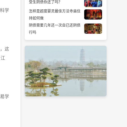
受生阴债你还了吗？
科学
怎样是超度婴灵最佳方法寺庙住
持如何做
阴债需要几年还一次自已还阴债
行吗
，这
与江
易学