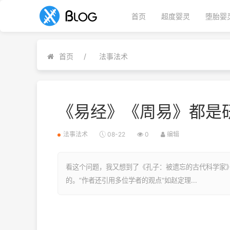
首页
超度婴灵
堕胎婴
首页
法事法术
《易经》《周易》都是
法事法术
08-22
0
编辑
看这个问题，我又想到了《孔子：被遗忘的古代科学家
的。”作者还引用多位学者的观点“如赵定理...