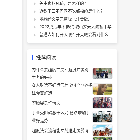
关中丧葬风俗，是怎样的？
道教里三不问四不吃都指的是什么？
地藏经文字完整版（注音版）
2022戊戌年 相聚青城山罗天大醮祐中华
普通人如何开天眼？开天眼会看到什么
推荐阅读
为什么要超度亡灵？超度亡灵对
生者的好处
女人财运不好运气差 这4个小妙招
让你变好运
堕胎婴灵忏悔文
事业受阻碍念什么咒 秘法增加事
业好运势
超度法会流程能立刻送走灵婴吗