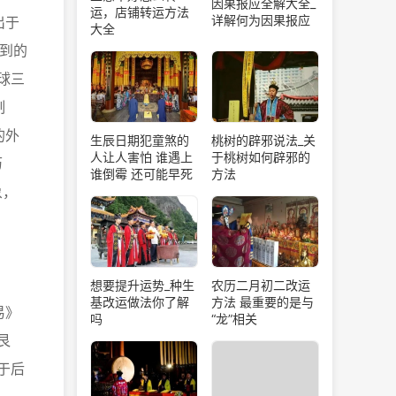
因果报应全解大全_
运，店铺转运方法
详解何为因果报应
出于
大全
得到的
球三
制
的外
生辰日期犯童煞的
桃树的辟邪说法_关
人让人害怕 谁遇上
于桃树如何辟邪的
历
谁倒霉 还可能早死
方法
象，
想要提升运势_种生
农历二月初二改运
基改运做法你了解
方法 最重要的是与
易》
吗
“龙”相关
艮
于后