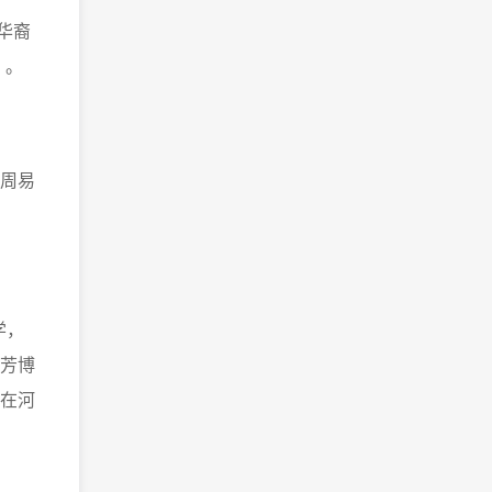
华裔
》。
周易
学，
芳博
在河