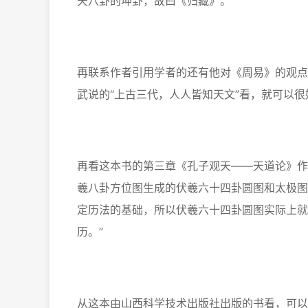
天八卦的坤卦，故曰《归藏》。”
再联系作者引用学者的还有他对《周易》的观点
武说的“上古三代，人人皆知天文”看，就可以
再看这本书的第三章《孔子观天——天道论》作
羲八卦方位图生成的伏羲六十四卦圆图和太极图
定历法的基础，所以伏羲六十四卦圆图实际上就
历。”
从这本由山西科学技术出版社出版的书看，可以