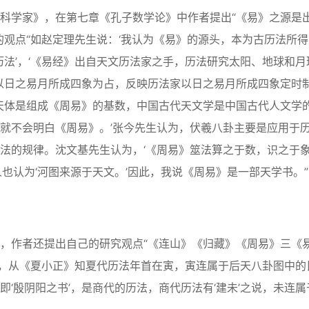
科学家》，在第七章《孔子数学论》中作者提出“《易》之源是
的观点“如赵定理先生说：‘我认为《易》的源头，本为古历法所
历法’，‘《易经》出自天文历法家之手，历法研究太阳、地球和月
故以日之易月所成四象为占，反映历法家以日之易月所成四象定时
个天体是组成《周易》的基数，中国古代天文学是中国古代人文学
就不会明白《周易》。’张今先生认为，伏羲八卦主要是应用于
法的规律。沈文基先生认为，‘《周易》筮法算之于数，识之于
也认为‘河图来源于天文。’因此，我说《周易》是一部天学书。”
，作者还提出自己的研究观点“《连山》《归藏》《周易》三《
历法，从《夏小正》知夏代历法年首在寅，寅连属于后天八卦图中的
‘殷阴阳之书’，是商代的历法，商代历法有‘建未’之说，未连属