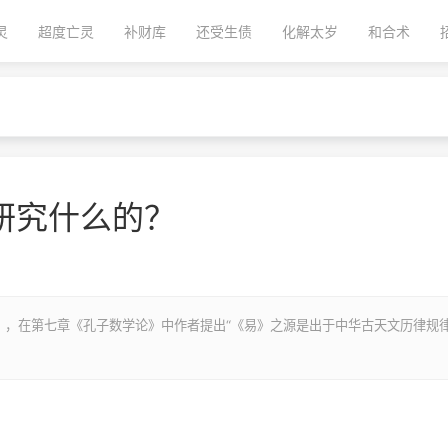
灵
超度亡灵
补财库
还受生债
化解太岁
和合术
研究什么的？
》，在第七章《孔子数学论》中作者提出“《易》之源是出于中华古天文历律规