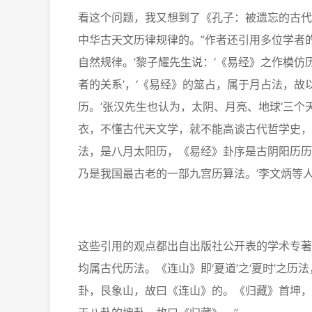
看这个问题，我又想到了《孔子：被遗忘的古代
中华古天文历律规律的。”作者还引用多位学者
自然规律。’黎子耀先生说：‘《易经》之作模仿
者的关系’，‘《易经》的筮占，属于月占法，
历。’张汉先生也认为，太阴、月亮、地球‘三
衣，不懂古代天文学，就不能高谈古代哲学史，
法，是八月太阳历，《易经》卦序是古阴阳历历
乃是我国最古老的一部九宫历算法。’李文炳等人
这些引用的观点都出自出版社公开表的学术专著
均属古代历法。《连山》即‘夏道’之‘夏时’之
卦，艮象山，故曰《连山》的。《归藏》首坤，即