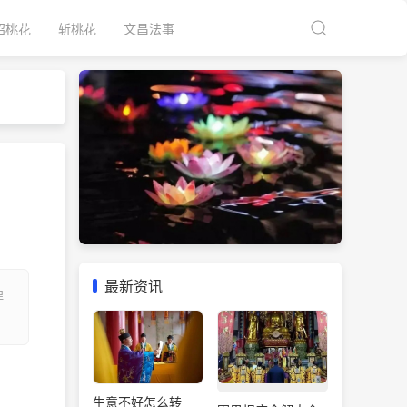
招桃花
斩桃花
文昌法事
最新资讯
律
生意不好怎么转