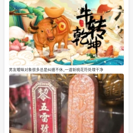
男友暧昧对象很多总是纠缠不休_一道斩桃花符处理干净