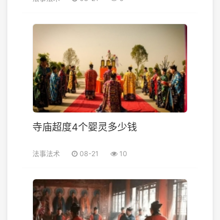
寺庙超度4个婴灵多少钱
法事法术
08-21
10