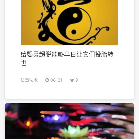
给婴灵超脱能够早日让它们投胎转
世
法事法术
08-21
9