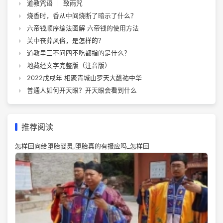
道教咒语 ｜ 致雨咒
烧香时，香从中间烧断了暗示了什么？
六帝钱顺序编法图解 六帝钱的使用方法
关中丧葬风俗，是怎样的？
道教里三不问四不吃都指的是什么？
地藏经文字完整版（注音版）
2022戊戌年 相聚青城山罗天大醮祐中华
普通人如何开天眼？开天眼会看到什么
推荐阅读
怎样回向给堕胎婴灵,堕胎真的有报应吗_怎样回