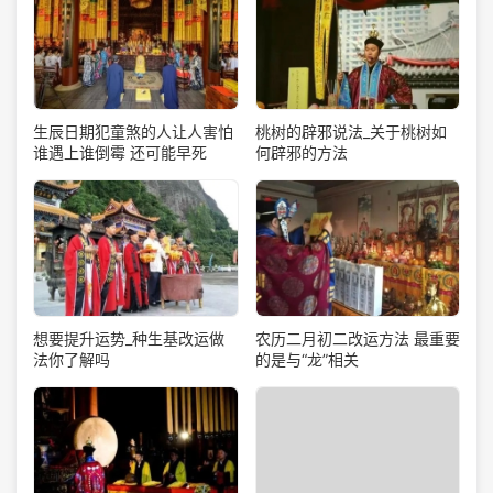
生辰日期犯童煞的人让人害怕
桃树的辟邪说法_关于桃树如
谁遇上谁倒霉 还可能早死
何辟邪的方法
想要提升运势_种生基改运做
农历二月初二改运方法 最重要
法你了解吗
的是与“龙”相关