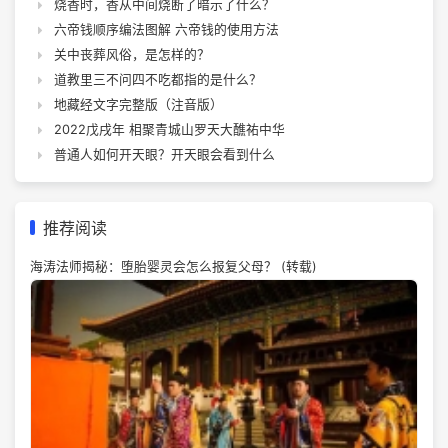
烧香时，香从中间烧断了暗示了什么？
六帝钱顺序编法图解 六帝钱的使用方法
关中丧葬风俗，是怎样的？
道教里三不问四不吃都指的是什么？
地藏经文字完整版（注音版）
2022戊戌年 相聚青城山罗天大醮祐中华
普通人如何开天眼？开天眼会看到什么
推荐阅读
海涛法师揭秘：堕胎婴灵会怎么报复父母？ (转载)