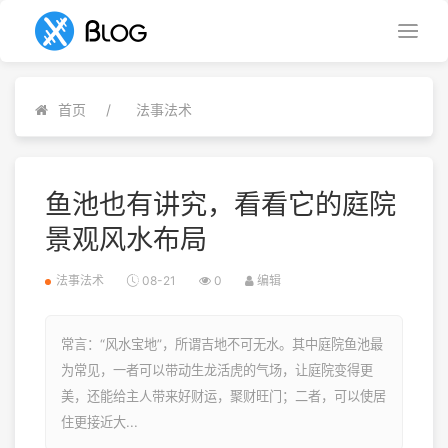
首页
法事法术
鱼池也有讲究，看看它的庭院
景观风水布局
法事法术
08-21
0
编辑
常言：“风水宝地”，所谓吉地不可无水。其中庭院鱼池最
为常见，一者可以带动生龙活虎的气场，让庭院变得更
美，还能给主人带来好财运，聚财旺门；二者，可以使居
住更接近大...