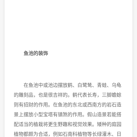
鱼池的装饰
在鱼池中或池边摆放鹤、白鹭鸶、青蛙、乌龟
的雕刻品，也是很吉祥的。鹤代表长寿，三脚蟾蜍
则有招财的作用。在鱼池的东北或西南方的岩石造
景上摆放小型宝塔有镇煞的作用。假山造景若能搭
配适当的植栽将更生野趣和视觉效果。矮种的庭园
植物都颇为合适，例如石南科植物等长绿灌木、日