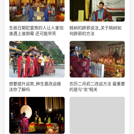
生辰日期犯童煞的人让人害怕
桃树的辟邪说法_关于桃树如
谁遇上谁倒霉 还可能早死
何辟邪的方法
想要提升运势_种生基改运做
农历二月初二改运方法 最重要
法你了解吗
的是与“龙”相关