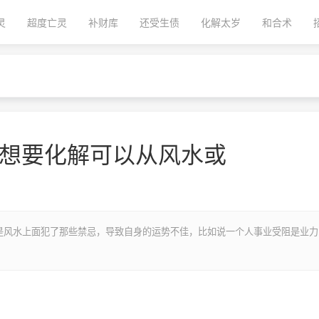
灵
超度亡灵
补财库
还受生债
化解太岁
和合术
_想要化解可以从风水或
是风水上面犯了那些禁忌，导致自身的运势不佳，比如说一个人事业受阻是业力