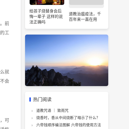
给孩子烧替身会后
道教治瘟疫法，千
悔一辈子 这样的说
百年来一直在用
法正确吗
。前
的工
么就
不会
热门阅读
道教咒语 ｜ 致雨咒
烧香时，香从中间烧断了暗示了什么？
，可
六帝钱顺序编法图解 六帝钱的使用方法