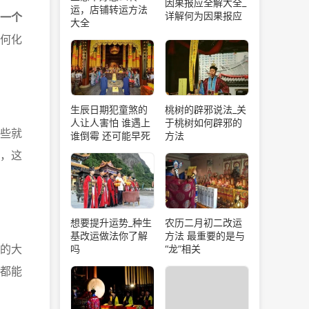
因果报应全解大全_
运，店铺转运方法
详解何为因果报应
一个
大全
何化
生辰日期犯童煞的
桃树的辟邪说法_关
人让人害怕 谁遇上
于桃树如何辟邪的
些就
谁倒霉 还可能早死
方法
，这
想要提升运势_种生
农历二月初二改运
基改运做法你了解
方法 最重要的是与
的大
吗
“龙”相关
都能