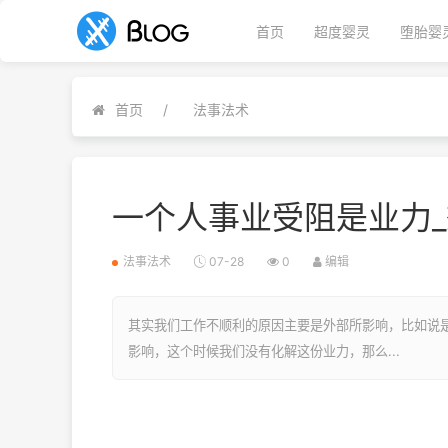
首页
超度婴灵
堕胎婴
首页
法事法术
一个人事业受阻是业力
法事法术
07-28
0
编辑
其实我们工作不顺利的原因主要是外部所影响，比如说
影响，这个时候我们没有化解这份业力，那么...