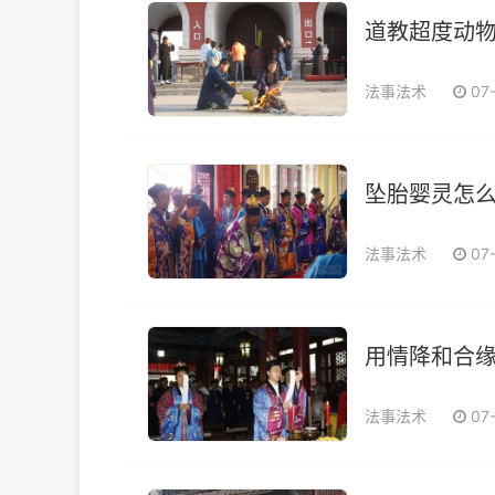
道教超度动物
法事法术
07
坠胎婴灵怎么
法事法术
07
用情降和合缘
法事法术
07