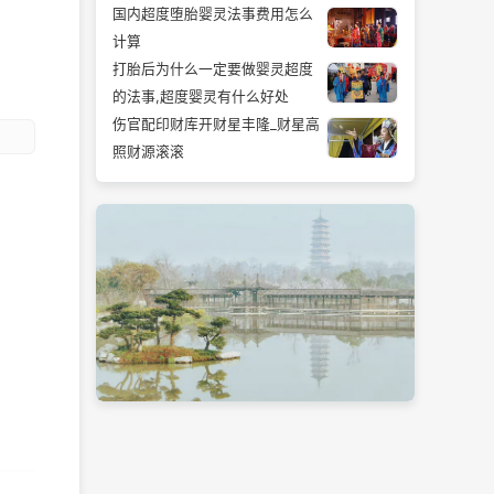
国内超度堕胎婴灵法事费用怎么
计算
打胎后为什么一定要做婴灵超度
的法事,超度婴灵有什么好处
伤官配印财库开财星丰隆_财星高
照财源滚滚