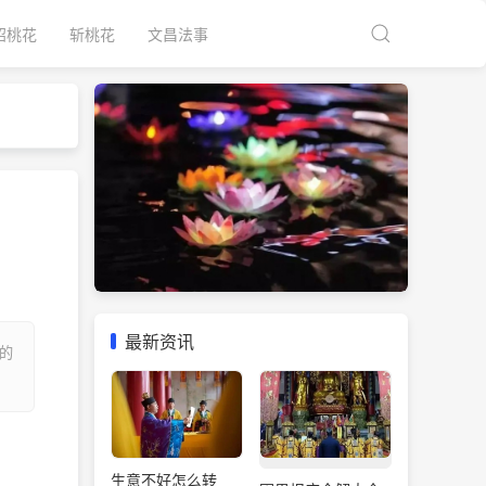
招桃花
斩桃花
文昌法事
最新资讯
的
生意不好怎么转