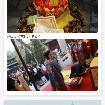
谈成功斩烂桃花和收心法