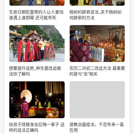
生辰日期犯童煞的人让人害怕
桃树的辟邪说法_关于桃树如
谁遇上谁倒霉 还可能早死
何辟邪的方法
想要提升运势_种生基改运做
农历二月初二改运方法 最重要
法你了解吗
的是与“龙”相关
道教治瘟疫法，千百年来一直
给孩子烧替身会后悔一辈子 这
在用
样的说法正确吗