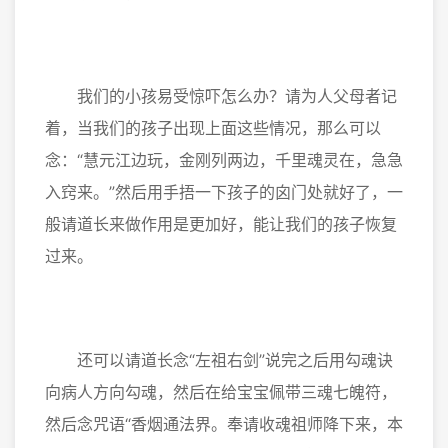
我们的小孩易受惊吓怎么办？请为人父母者记
着，当我们的孩子出现上面这些情况，那么可以
念：“慧元江边玩，金刚列两边，千里魂灵在，急急
入窍来。”然后用手捂一下孩子的囟门处就好了，一
般请道长来做作用是更加好，能让我们的孩子恢复
过来。
还可以请道长念“左祖右剑”说完之后用勾魂诀
向病人方向勾魂，然后在给宝宝佩带三魂七魄符，
然后念咒语“香烟通法界。奉请收魂祖师降下来，本