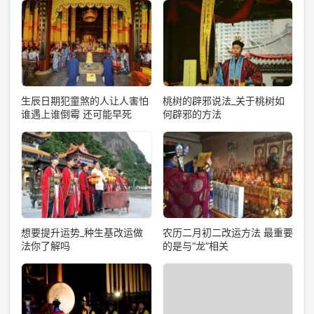
生辰日期犯童煞的人让人害怕
桃树的辟邪说法_关于桃树如
谁遇上谁倒霉 还可能早死
何辟邪的方法
想要提升运势_种生基改运做
农历二月初二改运方法 最重要
法你了解吗
的是与“龙”相关