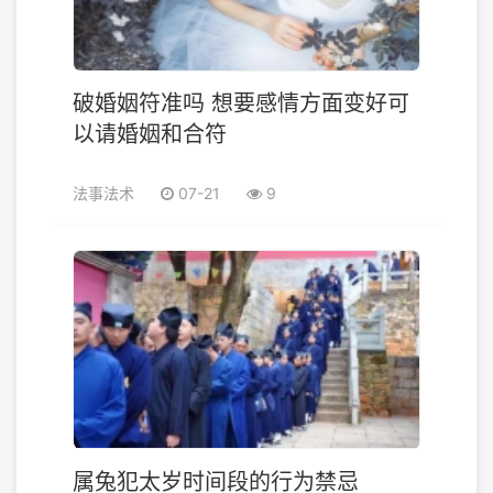
破婚姻符准吗 想要感情方面变好可
以请婚姻和合符
法事法术
07-21
9
属兔犯太岁时间段的行为禁忌