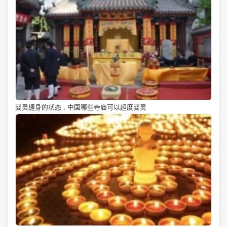
婴灵缠身的状态 , 中国哪些寺庙可以超度婴灵