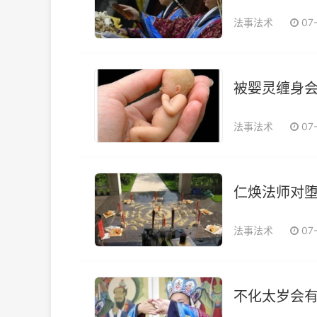
法事法术
07
被婴灵缠身会
法事法术
07
仁焕法师对堕
法事法术
07
不化太岁会有