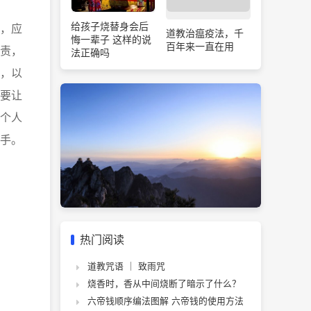
给孩子烧替身会后
，应
道教治瘟疫法，千
悔一辈子 这样的说
百年来一直在用
责，
法正确吗
，以
要让
个人
手。
热门阅读
道教咒语 ｜ 致雨咒
烧香时，香从中间烧断了暗示了什么？
六帝钱顺序编法图解 六帝钱的使用方法