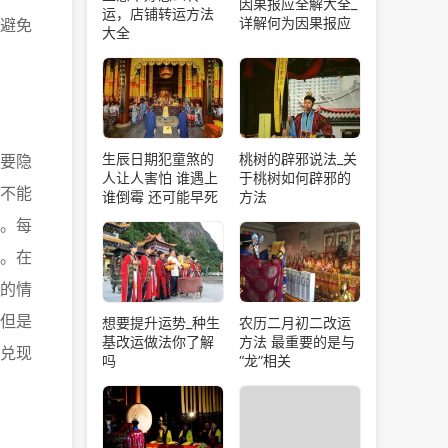
因果报应全解大全_
运，店铺转运方法
详解何为因果报应
避免
大全
生辰日期犯童煞的
桃树的辟邪说法_关
要隐
人让人害怕 谁遇上
于桃树如何辟邪的
不能
谁倒霉 还可能早死
方法
。每
。在
的情
但是
想要提升运势_种生
农历二月初二改运
基改运做法你了解
方法 最重要的是与
兑现
吗
“龙”相关