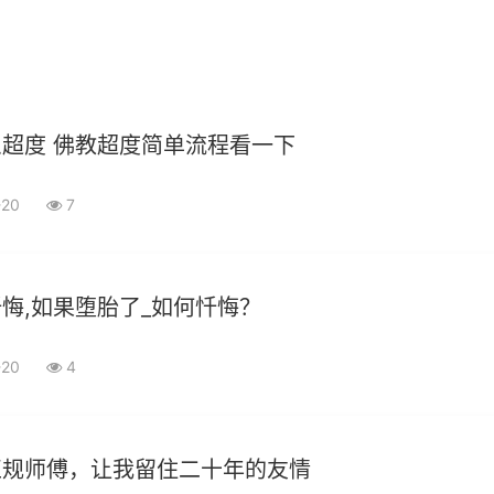
超度 佛教超度简单流程看一下
-20
7
悔,如果堕胎了_如何忏悔？
-20
4
正规师傅，让我留住二十年的友情