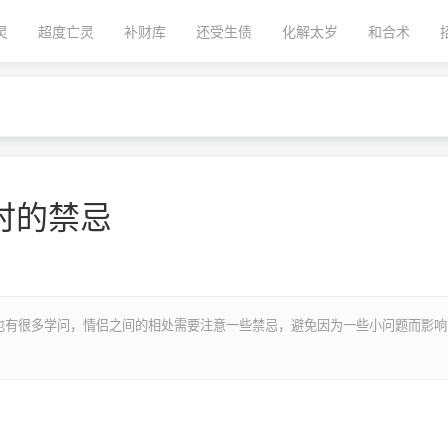
灵
超度亡灵
补财库
还受生债
化解太岁
和合术
时的禁忌
也有很多学问，情侣之间的相处需要注意一些禁忌，避免因为一些小问题而影响