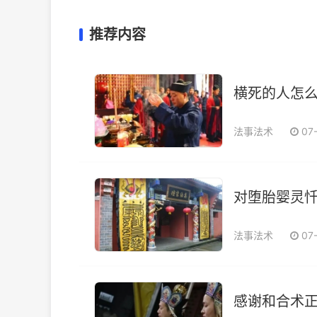
推荐内容
横死的人怎么
法事法术
07
对堕胎婴灵忏
法事法术
07
感谢和合术