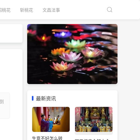
招桃花
斩桃花
文昌法事
最新资讯
到
生意不好怎么转