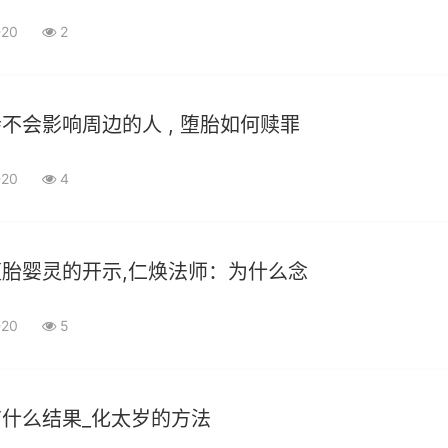
-20
2
不会影响周边的人 , 堕胎如何赎罪
-20
4
胎婴灵的开示,仁焕法师：为什么念
-20
5
什么结果_化太岁的方法