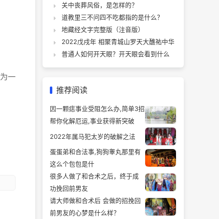
关中丧葬风俗，是怎样的？
道教里三不问四不吃都指的是什么？
地藏经文字完整版（注音版）
2022戊戌年 相聚青城山罗天大醮祐中华
普通人如何开天眼？开天眼会看到什么
为一
推荐阅读
因一颗痣事业受阻怎么办,简单3招
帮你化解厄运,事业获得新突破
2022年属马犯太岁的破解之法
蛋蛋弟和合法事,狗狗睾丸那里有
这么个包包是什
很多人做了和合术之后，终于成
功挽回前男友
请大师做和合术后 会做的招挽回
前男友的心梦是什么样？