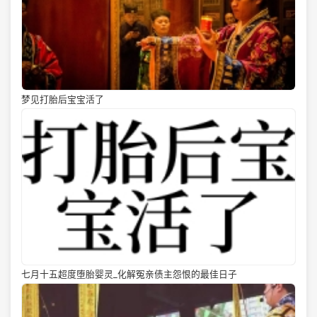
梦见打胎后宝宝活了
七月十五超度堕胎婴灵_化解冤亲债主怨恨的最佳日子