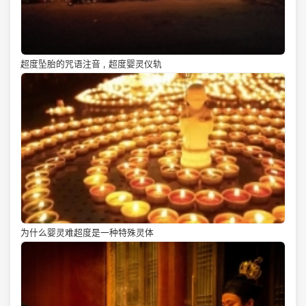
超度坠胎的咒语注音 , 超度婴灵仪轨
为什么婴灵难超度是一种特殊灵体