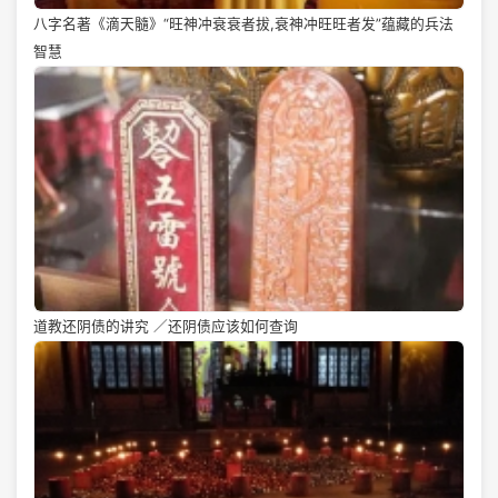
八字名著《滴天髓》“旺神冲衰衰者拔,衰神冲旺旺者发”蕴藏的兵法
智慧
道教还阴债的讲究 ／还阴债应该如何查询