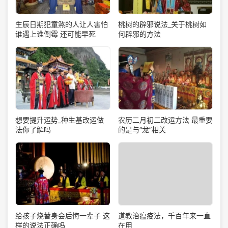
生辰日期犯童煞的人让人害怕
桃树的辟邪说法_关于桃树如
谁遇上谁倒霉 还可能早死
何辟邪的方法
想要提升运势_种生基改运做
农历二月初二改运方法 最重要
法你了解吗
的是与“龙”相关
道教治瘟疫法，千百年来一直
给孩子烧替身会后悔一辈子 这
在用
样的说法正确吗