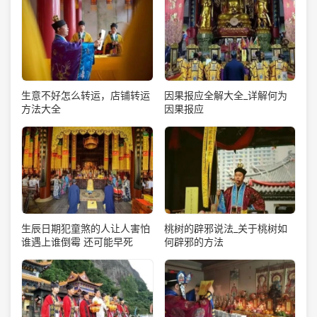
生意不好怎么转运，店铺转运
因果报应全解大全_详解何为
方法大全
因果报应
生辰日期犯童煞的人让人害怕
桃树的辟邪说法_关于桃树如
谁遇上谁倒霉 还可能早死
何辟邪的方法