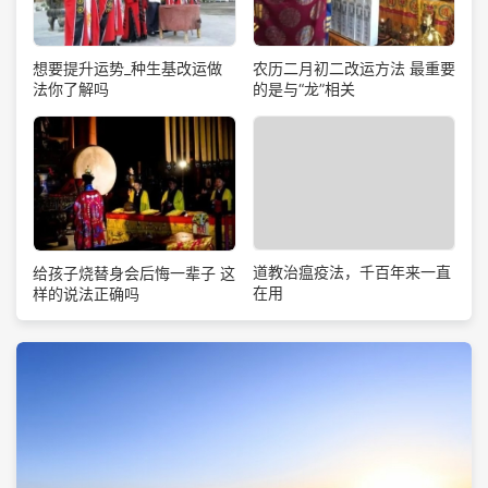
想要提升运势_种生基改运做
农历二月初二改运方法 最重要
法你了解吗
的是与“龙”相关
道教治瘟疫法，千百年来一直
给孩子烧替身会后悔一辈子 这
在用
样的说法正确吗