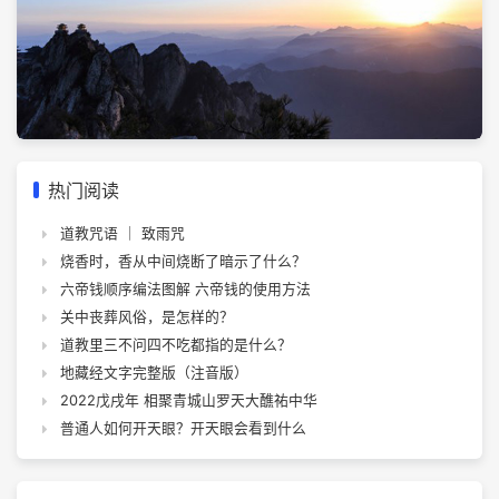
热门阅读
道教咒语 ｜ 致雨咒
烧香时，香从中间烧断了暗示了什么？
六帝钱顺序编法图解 六帝钱的使用方法
关中丧葬风俗，是怎样的？
道教里三不问四不吃都指的是什么？
地藏经文字完整版（注音版）
2022戊戌年 相聚青城山罗天大醮祐中华
普通人如何开天眼？开天眼会看到什么