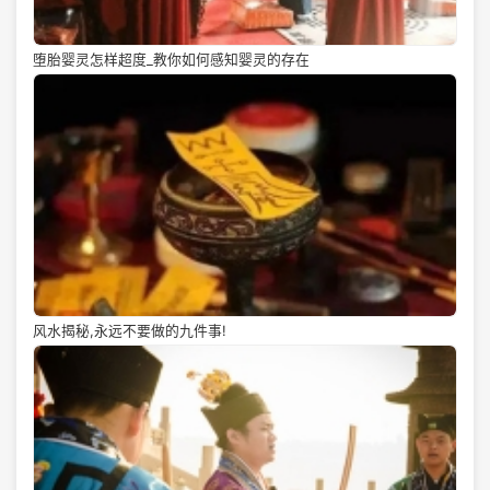
堕胎婴灵怎样超度_教你如何感知婴灵的存在
风水揭秘,永远不要做的九件事!