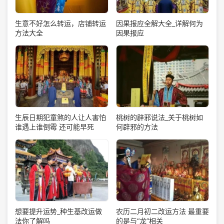
生意不好怎么转运，店铺转运
因果报应全解大全_详解何为
方法大全
因果报应
生辰日期犯童煞的人让人害怕
桃树的辟邪说法_关于桃树如
谁遇上谁倒霉 还可能早死
何辟邪的方法
想要提升运势_种生基改运做
农历二月初二改运方法 最重要
法你了解吗
的是与“龙”相关