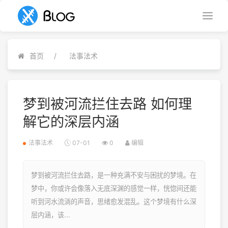
首页
法事法术
梦到被河流拦住去路 如何理
解它的深层内涵
法事法术
07-01
0
编辑
梦到被河流拦住去路，是一种充满不安与困扰的梦境。在
梦中，你或许会像落入无底深渊的感觉一样，恍惚间还能
听到河水流淌的声音，思绪愈发混乱。这个梦境有什么深
层内涵，该...