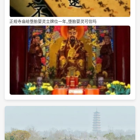
正规寺庙给堕胎婴灵立牌位一年_堕胎婴灵可信吗