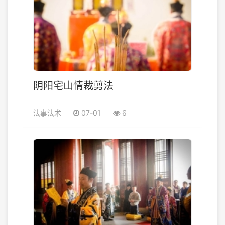
阴阳宅山情裁剪法
法事法术
07-01
6