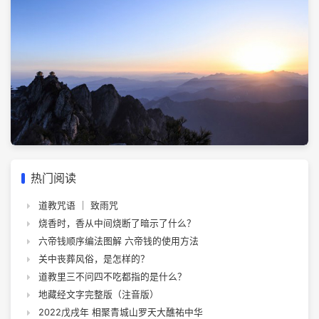
热门阅读
道教咒语 ｜ 致雨咒
烧香时，香从中间烧断了暗示了什么？
六帝钱顺序编法图解 六帝钱的使用方法
关中丧葬风俗，是怎样的？
道教里三不问四不吃都指的是什么？
地藏经文字完整版（注音版）
2022戊戌年 相聚青城山罗天大醮祐中华