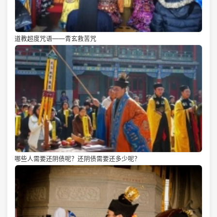
道教超度咒语——青玄救苦咒
哪些人需要还阴债呢？还阴债需要还多少呢？