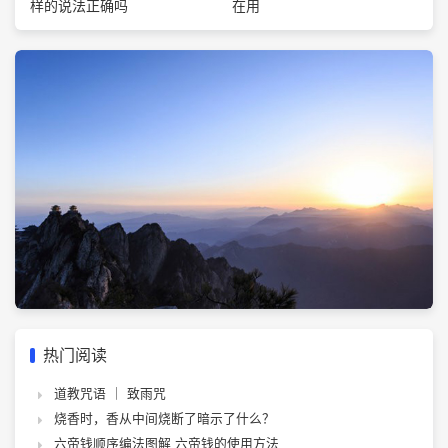
在用
样的说法正确吗
热门阅读
道教咒语 ｜ 致雨咒
烧香时，香从中间烧断了暗示了什么？
六帝钱顺序编法图解 六帝钱的使用方法