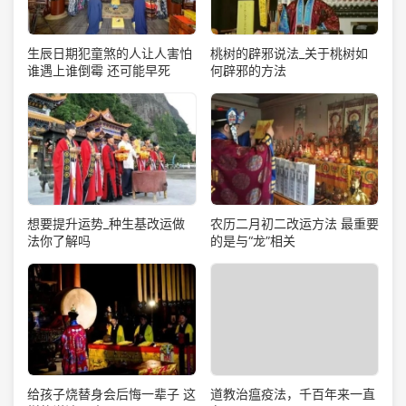
生辰日期犯童煞的人让人害怕
桃树的辟邪说法_关于桃树如
谁遇上谁倒霉 还可能早死
何辟邪的方法
想要提升运势_种生基改运做
农历二月初二改运方法 最重要
法你了解吗
的是与“龙”相关
道教治瘟疫法，千百年来一直
给孩子烧替身会后悔一辈子 这