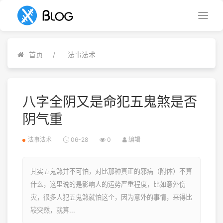
首页
法事法术
八字全阴又是命犯五鬼煞是否
阴气重
法事法术
06-28
0
编辑
其实五鬼煞并不可怕，对比那种真正的邪病（附体）不算
什么，这里说的是影响人的运势严重程度，比如意外伤
灾，很多人犯五鬼煞就怕这个，因为意外的事情，来得比
较突然，就算...