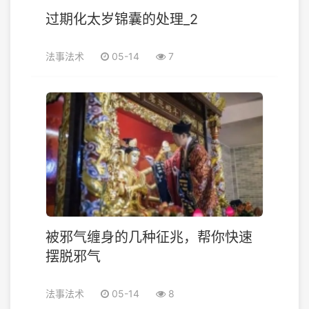
过期化太岁锦囊的处理_2
法事法术
05-14
7
被邪气缠身的几种征兆，帮你快速
摆脱邪气
法事法术
05-14
8