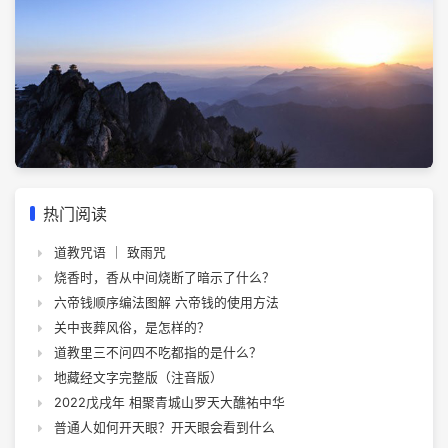
热门阅读
道教咒语 ｜ 致雨咒
烧香时，香从中间烧断了暗示了什么？
六帝钱顺序编法图解 六帝钱的使用方法
关中丧葬风俗，是怎样的？
道教里三不问四不吃都指的是什么？
地藏经文字完整版（注音版）
2022戊戌年 相聚青城山罗天大醮祐中华
普通人如何开天眼？开天眼会看到什么