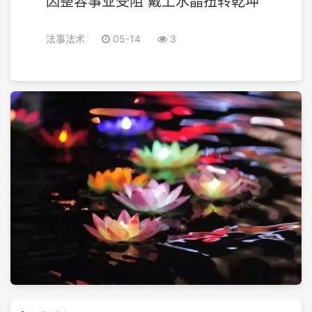
因整容事业受阻 戴上水晶扭转乾坤
法事法术
05-14
3