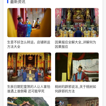
最新资讯
生意不好怎么转运，店铺转运
因果报应全解大全_详解何为
方法大全
因果报应
生辰日期犯童煞的人让人害怕
桃树的辟邪说法_关于桃树如
谁遇上谁倒霉 还可能早死
何辟邪的方法