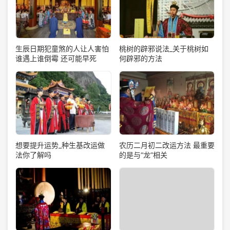
生辰日期犯童煞的人让人害怕
桃树的辟邪说法_关于桃树如
谁遇上谁倒霉 还可能早死
何辟邪的方法
想要提升运势_种生基改运做
农历二月初二改运方法 最重要
法你了解吗
的是与“龙”相关