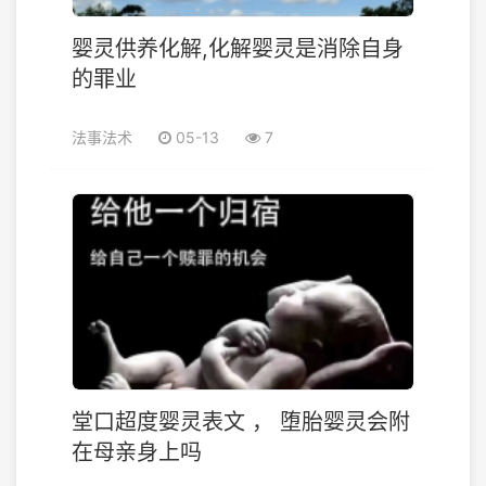
婴灵供养化解,化解婴灵是消除自身
的罪业
法事法术
05-13
7
堂口超度婴灵表文 ， 堕胎婴灵会附
在母亲身上吗