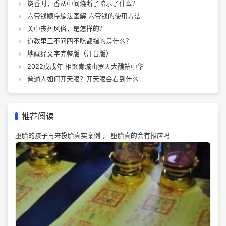
烧香时，香从中间烧断了暗示了什么？
六帝钱顺序编法图解 六帝钱的使用方法
关中丧葬风俗，是怎样的？
道教里三不问四不吃都指的是什么？
地藏经文字完整版（注音版）
2022戊戌年 相聚青城山罗天大醮祐中华
普通人如何开天眼？开天眼会看到什么
推荐阅读
堕胎的孩子再来投胎真实案例 ， 堕胎真的会有报应吗