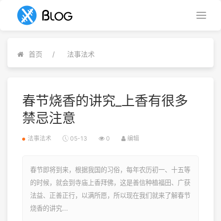
首页
法事法术
春节烧香的讲究_上香有很多
禁忌注意
法事法术
05-13
0
编辑
春节即将到来，根据我国的习俗，每年农历初一、十五等
的时候，就会到寺庙上香拜佛，这是善信种植福田、广获
法益、正善正行，以满所愿，所以现在我们就来了解春节
烧香的讲究...