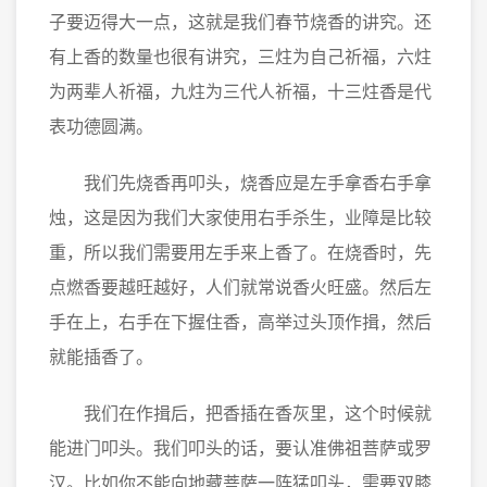
子要迈得大一点，这就是我们春节烧香的讲究。还
有上香的数量也很有讲究，三炷为自己祈福，六炷
为两辈人祈福，九炷为三代人祈福，十三炷香是代
表功德圆满。
我们先烧香再叩头，烧香应是左手拿香右手拿
烛，这是因为我们大家使用右手杀生，业障是比较
重，所以我们需要用左手来上香了。在烧香时，先
点燃香要越旺越好，人们就常说香火旺盛。然后左
手在上，右手在下握住香，高举过头顶作揖，然后
就能插香了。
我们在作揖后，把香插在香灰里，这个时候就
能进门叩头。我们叩头的话，要认准佛祖菩萨或罗
汉。比如你不能向地藏菩萨一阵猛叩头，需要双膝