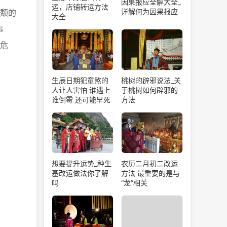
因果报应全解大全_
运，店铺转运方法
详解何为因果报应
颓的
大全
事
危
生辰日期犯童煞的
桃树的辟邪说法_关
人让人害怕 谁遇上
于桃树如何辟邪的
谁倒霉 还可能早死
方法
想要提升运势_种生
农历二月初二改运
基改运做法你了解
方法 最重要的是与
吗
“龙”相关