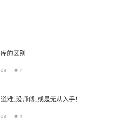
财库的区别
-09
7
道难_没师傅_或是无从入手！
-09
4