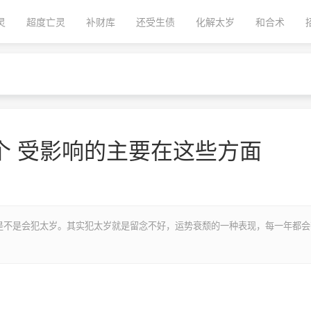
灵
超度亡灵
补财库
还受生债
化解太岁
和合术
5个 受影响的主要在这些方面
是不是会犯太岁。其实犯太岁就是留念不好，运势衰颓的一种表现，每一年都会