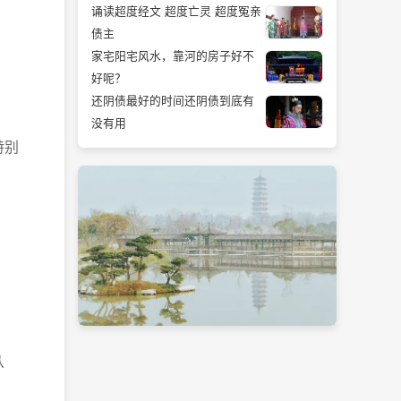
诵读超度经文 超度亡灵 超度冤亲
债主
家宅阳宅风水，靠河的房子好不
好呢？
还阴债最好的时间还阴债到底有
没有用
特别
从