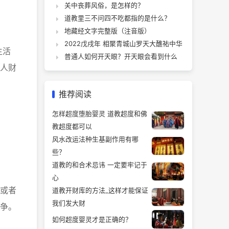
关中丧葬风俗，是怎样的？
道教里三不问四不吃都指的是什么？
地藏经文字完整版（注音版）
2022戊戌年 相聚青城山罗天大醮祐中华
生活
普通人如何开天眼？开天眼会看到什么
人财
推荐阅读
怎样超度堕胎婴灵 道教超度和佛
教超度都可以
风水改运法种生基副作用有哪
些？
道教的和合术忌讳 一定要牢记于
心
或者
道教开财库的方法_这样才能保证
我们发大财
争。
如何超度婴灵才是正确的？