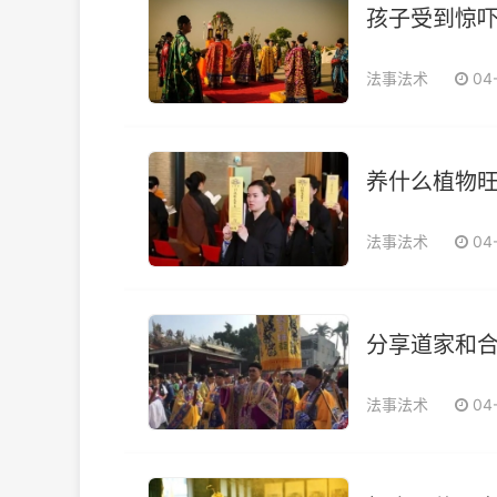
孩子受到惊
法事法术
04
养什么植物旺
法事法术
04
分享道家和合
法事法术
04