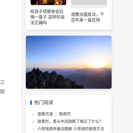
给孩子烧替身会后
道教治瘟疫法，千
悔一辈子 这样的说
百年来一直在用
法正确吗
之
脚
热门阅读
道教咒语 ｜ 致雨咒
烧香时，香从中间烧断了暗示了什么？
六帝钱顺序编法图解 六帝钱的使用方法