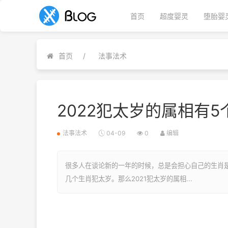
首页
超度婴灵
堕胎婴
首页
法事法术
2022犯太岁的属相有
法事法术
04-09
0
编辑
很多人在谈论新的一年的时候，总是会担心自己的生肖
几个生肖犯太岁。那么2021犯太岁的属相...