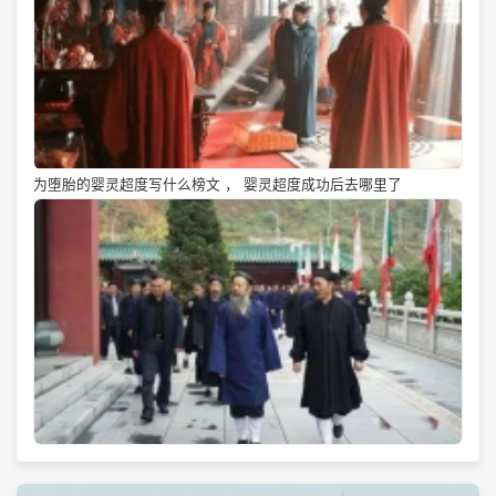
为堕胎的婴灵超度写什么榜文 ， 婴灵超度成功后去哪里了