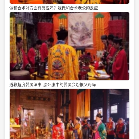
做和合术对方会有感应吗？我做和合术老公的反应
道教超度婴灵法事_胎死腹中的婴灵会怨恨父母吗