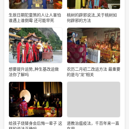
生辰日期犯童煞的人让人害怕
桃树的辟邪说法_关于桃树如
谁遇上谁倒霉 还可能早死
何辟邪的方法
想要提升运势_种生基改运做
农历二月初二改运方法 最重要
法你了解吗
的是与“龙”相关
道教治瘟疫法，千百年来一直
给孩子烧替身会后悔一辈子 这
在用
样的说法正确吗