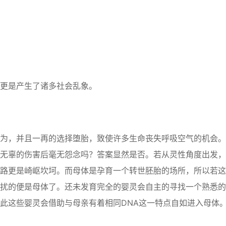
更是产生了诸多社会乱象。
，并且一再的选择堕胎，致使许多生命丧失呼吸空气的机会。
无辜的伤害后毫无怨念吗？答案显然是否。若从灵性角度出发，
路更是崎岖坎坷。而母体是孕育一个转世胚胎的场所，所以若这
扰的便是母体了。还未发育完全的婴灵会自主的寻找一个熟悉的
此这些婴灵会借助与母亲有着相同DNA这一特点自如进入母体