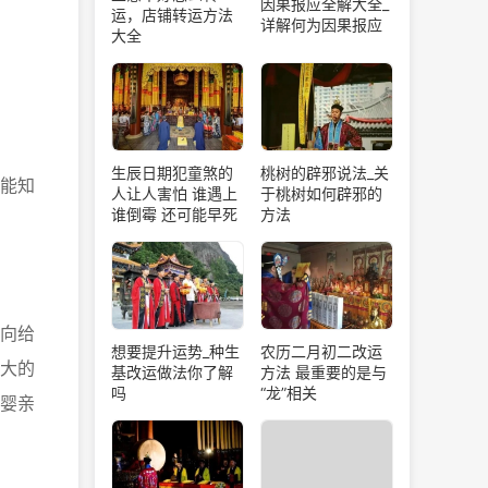
因果报应全解大全_
运，店铺转运方法
详解何为因果报应
大全
生辰日期犯童煞的
桃树的辟邪说法_关
能知
人让人害怕 谁遇上
于桃树如何辟邪的
谁倒霉 还可能早死
方法
向给
想要提升运势_种生
农历二月初二改运
大的
基改运做法你了解
方法 最重要的是与
吗
“龙”相关
婴亲