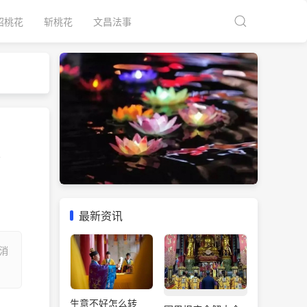
招桃花
斩桃花
文昌法事
么
最新资讯
消
生意不好怎么转