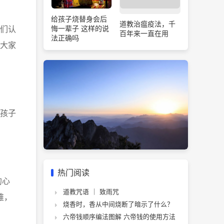
给孩子烧替身会后
道教治瘟疫法，千
们认
悔一辈子 这样的说
百年来一直在用
法正确吗
大家
孩子
热门阅读
的心
道教咒语 ｜ 致雨咒
难，
烧香时，香从中间烧断了暗示了什么？
六帝钱顺序编法图解 六帝钱的使用方法