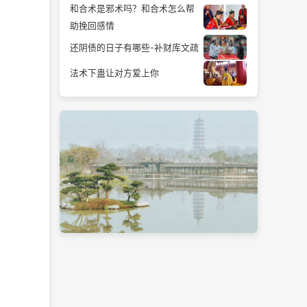
和合术是邪术吗？和合术怎么帮
助挽回感情
还阴债的日子有哪些-补财库文疏
法术下蛊让对方爱上你