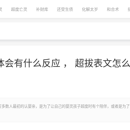
灵
超度亡灵
补财库
还受生债
化解太岁
和合术
会有什么反应 ， 超拔表文怎
写多数人最初的认婴亲，是为了让自己的婴灵孩子超度时有个陪伴，或者是为了