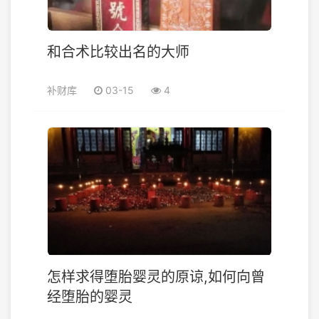
和合术比较出名的大师
补财库
03-15
4
怎样求得堕胎婴灵的原谅,如何向曾
经堕胎的婴灵