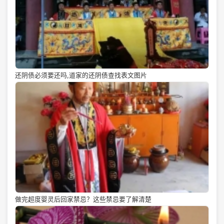
还阴债必须要还吗,道家的还阴债查找表文图片
做完超度婴灵后回家禁忌？这些禁忌要了解清楚