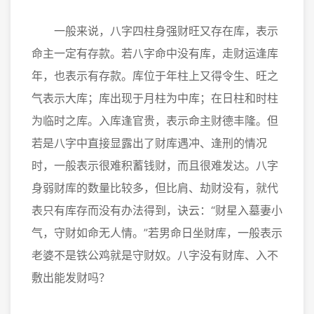
一般来说，八字四柱身强财旺又存在库，表示
命主一定有存款。若八字命中没有库，走财运逢库
年，也表示有存款。库位于年柱上又得令生、旺之
气表示大库；库出现于月柱为中库；在日柱和时柱
为临时之库。入库逢官贵，表示命主财德丰隆。但
若是八字中直接显露出了财库遇冲、逢刑的情况
时，一般表示很难积蓄钱财，而且很难发达。八字
身弱财库的数量比较多，但比肩、劫财没有，就代
表只有库存而没有办法得到，诀云：“财星入墓妻小
气，守财如命无人情。”若男命日坐财库，一般表示
老婆不是铁公鸡就是守财奴。八字没有财库、入不
敷出能发财吗？