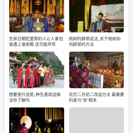
生辰日期犯童煞的人让人害怕
桃树的辟邪说法_关于桃树如
谁遇上谁倒霉 还可能早死
何辟邪的方法
想要提升运势_种生基改运做
农历二月初二改运方法 最重要
法你了解吗
的是与“龙”相关