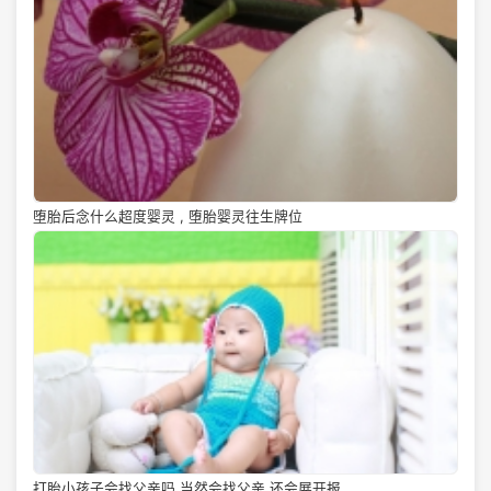
堕胎后念什么超度婴灵 , 堕胎婴灵往生牌位
打胎小孩子会找父亲吗 当然会找父亲 还会展开报